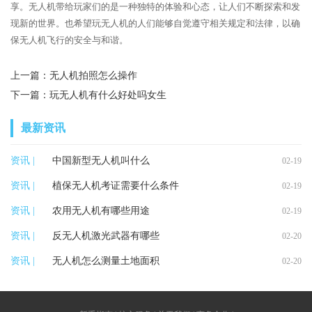
享。无人机带给玩家们的是一种独特的体验和心态，让人们不断探索和发
现新的世界。也希望玩无人机的人们能够自觉遵守相关规定和法律，以确
保无人机飞行的安全与和谐。
上一篇：
无人机拍照怎么操作
下一篇：
玩无人机有什么好处吗女生
最新资讯
资讯 |
中国新型无人机叫什么
02-19
资讯 |
植保无人机考证需要什么条件
02-19
资讯 |
农用无人机有哪些用途
02-19
资讯 |
反无人机激光武器有哪些
02-20
资讯 |
无人机怎么测量土地面积
02-20